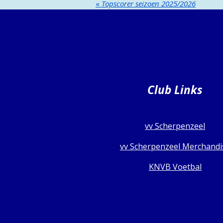
«
Topscorer seizoen 2025/2026
Club Links
vv Scherpenzeel
vv Scherpenzeel Merchandi
KNVB Voetbal