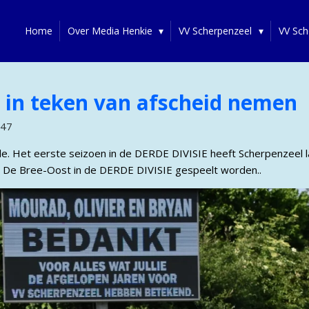
Home
Over Media Henkie
VV Scherpenzeel
VV Sch
d in teken van afscheid nemen
:47
de. Het eerste seizoen in de DERDE DIVISIE heeft Scherpenzeel la
p De Bree-Oost in de DERDE DIVISIE gespeelt worden..