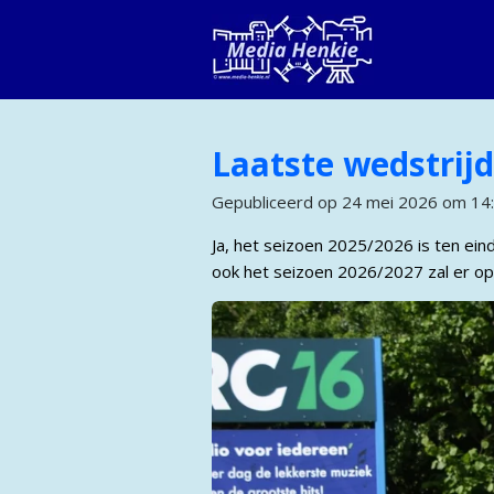
Ga
direct
naar
de
hoofdinhoud
Laatste wedstrij
Gepubliceerd op 24 mei 2026 om 14
Ja, het seizoen 2025/2026 is ten ein
ook het seizoen 2026/2027 zal er o