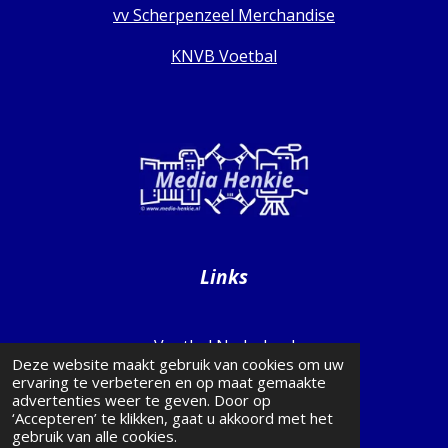
vv Scherpenzeel Merchandise
KNVB Voetbal
Links
Voetbal Nederland
Deze website maakt gebruik van cookies om uw
ervaring te verbeteren en op maat gemaakte
Voetbal Gelderland
advertenties weer te geven. Door op
‘Accepteren’ te klikken, gaat u akkoord met het
Transfermarkt
gebruik van alle cookies.