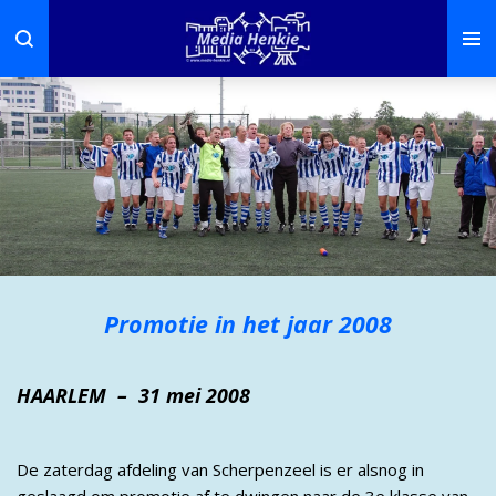
Ga
direct
naar
de
hoofdinhoud
Promotie in het jaar 2008
HAARLEM – 31 mei 2008
De zaterdag afdeling van Scherpenzeel is er alsnog in
geslaagd om promotie af te dwingen naar de 3e klasse van