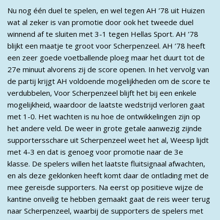
Nu nog één duel te spelen, en wel tegen AH ’78 uit Huizen
wat al zeker is van promotie door ook het tweede duel
winnend af te sluiten met 3-1 tegen Hellas Sport. AH ’78
blijkt een maatje te groot voor Scherpenzeel. AH ’78 heeft
een zeer goede voetballende ploeg maar het duurt tot de
27e minuut alvorens zij de score openen. In het vervolg van
de partij krijgt AH voldoende mogelijkheden om de score te
verdubbelen, Voor Scherpenzeel blijft het bij een enkele
mogelijkheid, waardoor de laatste wedstrijd verloren gaat
met 1-0. Het wachten is nu hoe de ontwikkelingen zijn op
het andere veld. De weer in grote getale aanwezig zijnde
supportersschare uit Scherpenzeel weet het al, Weesp lijdt
met 4-3 en dat is genoeg voor promotie naar de 3e
klasse. De spelers willen het laatste fluitsignaal afwachten,
en als deze geklonken heeft komt daar de ontlading met de
mee gereisde supporters. Na eerst op positieve wijze de
kantine onveilig te hebben gemaakt gaat de reis weer terug
naar Scherpenzeel, waarbij de supporters de spelers met