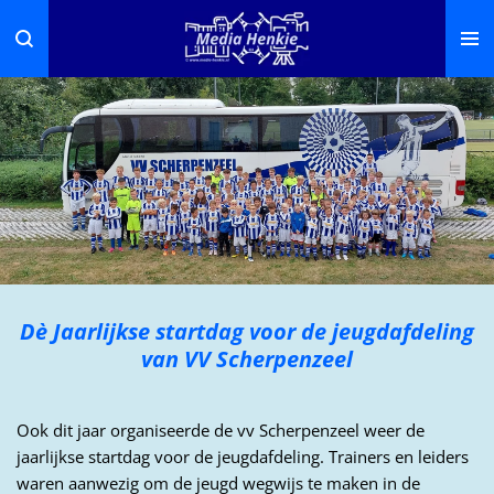
Ga
direct
naar
de
hoofdinhoud
Dè Jaarlijkse startdag voor de jeugdafdeling
van VV Scherpenzeel
Ook dit jaar organiseerde de vv Scherpenzeel weer de
jaarlijkse startdag voor de jeugdafdeling. Trainers en leiders
waren aanwezig om de jeugd wegwijs te maken in de