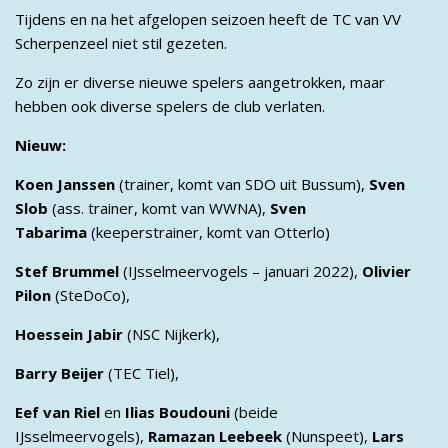
Tijdens en na het afgelopen seizoen heeft de TC van VV
Scherpenzeel niet stil gezeten.
Zo zijn er diverse nieuwe spelers aangetrokken, maar
hebben ook diverse spelers de club verlaten.
Nieuw:
Koen Janssen
(trainer, komt van SDO uit Bussum),
Sven
Slob
(ass. trainer, komt van WWNA),
Sven
Tabarima
(keeperstrainer, komt van Otterlo)
Stef Brummel
(IJsselmeervogels – januari 2022),
Olivier
Pilon
(SteDoCo),
Hoessein Jabir
(NSC Nijkerk),
Barry Beijer
(TEC Tiel),
Eef van Riel
en
Ilias Boudouni
(beide
IJsselmeervogels),
Ramazan Leebeek
(Nunspeet),
Lars