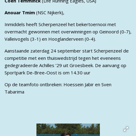
Coen Temminck
(Life Running Eagles, USA)
Anouar Tmim
(NSC Nijkerk),
Inmiddels heeft Scherpenzeel het bekertoernooi met
overmacht gewonnen met overwinningen op Geinoord (0-7),
Valleivogels (3-1) en Hooglanderveen (0-4).
Aanstaande zaterdag 24 september start Scherpenzeel de
competitie met een thuiswedstrijd tegen het eveneens
gedegradeerde Achilles ’29 uit Groesbeek. De aanvang op
Sportpark De-Bree-Oost is om 14.30 uur
Op de teamfoto ontbreken: Hoessein Jabir en Sven
Tabarima