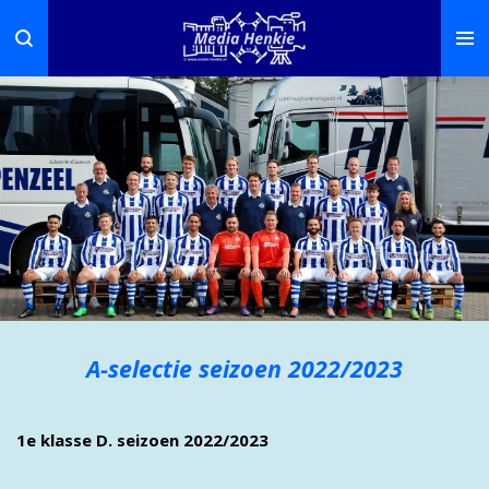
Ga
direct
naar
de
hoofdinhoud
A-selectie seizoen 2022/2023
1e klasse D. seizoen 2022/2023