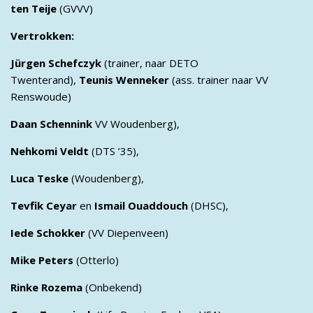
ten Teije
(GVVV)
Vertrokken:
Jürgen Schefczyk
(trainer, naar DETO
Twenterand),
Teunis Wenneker
(ass. trainer naar VV
Renswoude)
Daan Schennink
VV Woudenberg),
Nehkomi Veldt
(DTS ’35),
Luca Teske
(Woudenberg),
Tevfik Ceyar
en
Ismail Ouaddouch
(DHSC),
Iede Schokker
(VV Diepenveen)
Mike Peters
(Otterlo)
Rinke Rozema
(Onbekend)