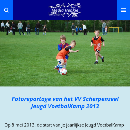
Ga
direct
naar
de
hoofdinhoud
Fotoreportage van het VV Scherpenzeel
Jeugd VoetbalKamp 2013
Op 8 mei 2013, de start van je jaarlijkse Jeugd VoetbalKamp