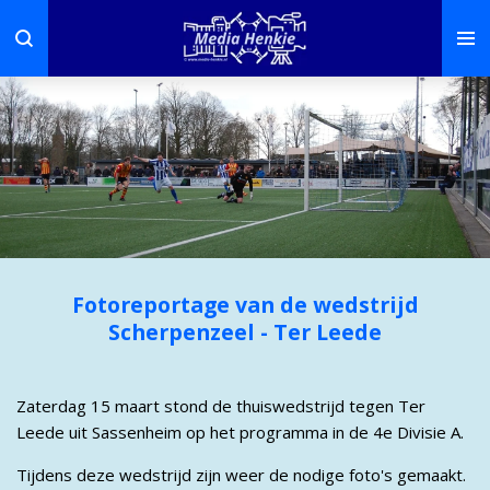
Ga
direct
naar
de
hoofdinhoud
Fotoreportage van de wedstrijd
Scherpenzeel -
Ter Leede
Zaterdag 15 maart stond de thuiswedstrijd tegen Ter
Leede uit Sassenheim op het programma in de 4e Divisie A.
Tijdens deze wedstrijd zijn weer de nodige foto's gemaakt.