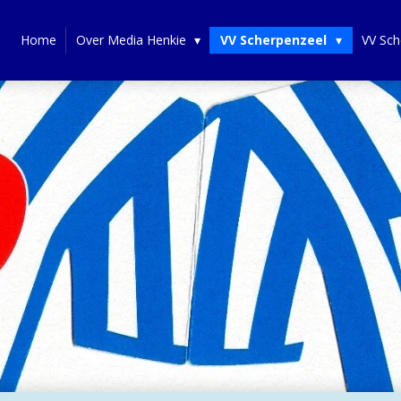
Home
Over Media Henkie
VV Scherpenzeel
VV Sch