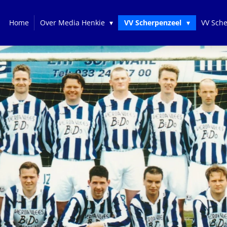
Home
Over Media Henkie
VV Scherpenzeel
VV Sch