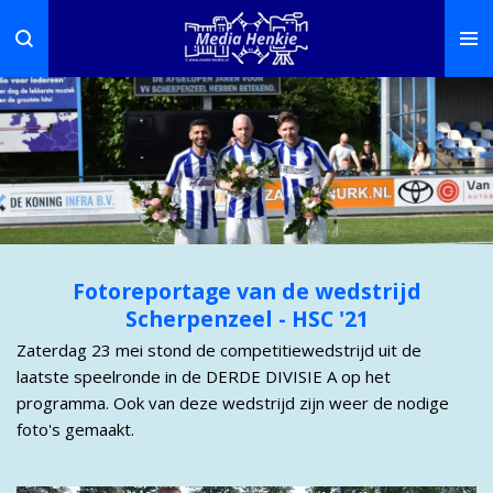
Ga
direct
naar
de
hoofdinhoud
Fotoreportage van de wedstrijd
Scherpenzeel - HSC '21
Zaterdag 23 mei stond de competitiewedstrijd uit de
laatste speelronde in de DERDE DIVISIE A op het
programma. Ook van deze wedstrijd zijn weer de nodige
foto's gemaakt.