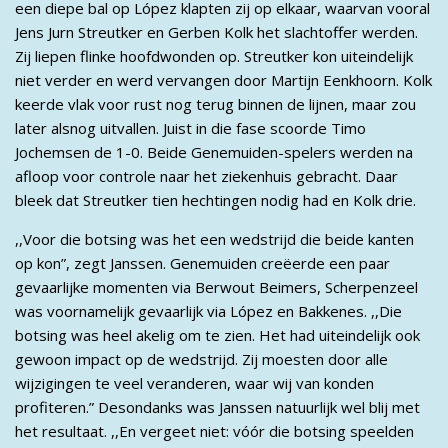
een diepe bal op López klapten zij op elkaar, waarvan vooral
Jens Jurn Streutker en Gerben Kolk het slachtoffer werden.
Zij liepen flinke hoofdwonden op. Streutker kon uiteindelijk
niet verder en werd vervangen door Martijn Eenkhoorn. Kolk
keerde vlak voor rust nog terug binnen de lijnen, maar zou
later alsnog uitvallen. Juist in die fase scoorde Timo
Jochemsen de 1-0. Beide Genemuiden-spelers werden na
afloop voor controle naar het ziekenhuis gebracht. Daar
bleek dat Streutker tien hechtingen nodig had en Kolk drie.
,,Voor die botsing was het een wedstrijd die beide kanten
op kon”, zegt Janssen. Genemuiden creëerde een paar
gevaarlijke momenten via Berwout Beimers, Scherpenzeel
was voornamelijk gevaarlijk via López en Bakkenes. ,,Die
botsing was heel akelig om te zien. Het had uiteindelijk ook
gewoon impact op de wedstrijd. Zij moesten door alle
wijzigingen te veel veranderen, waar wij van konden
profiteren.” Desondanks was Janssen natuurlijk wel blij met
het resultaat. ,,En vergeet niet: vóór die botsing speelden