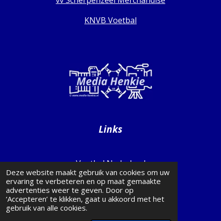
KNVB Voetbal
Links
Voetbal Nederland
Deze website maakt gebruik van cookies om uw
ervaring te verbeteren en op maat gemaakte
Voetbal Gelderland
advertenties weer te geven. Door op
‘Accepteren’ te klikken, gaat u akkoord met het
Transfermarkt
gebruik van alle cookies.