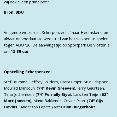
wij ook al een prima pot.”
Bron: BDU
Volgende week reist Scherpenzeel af naar Heemskerk, om
aldaar de voorlaatste wedstrijd van het seizoen te spelen
tegen ADO '20. De aanvangstijd op Sportpark De Vlotter is
om
15:30 uur
.
Opstelling Scherpenzeel
:
Stef Brummel, Jeffrey Snijders, Barry Beijer, Stijn Schipper,
Mourad Marbouh (
74" Kevin Greeven
), Jerry Geurtsen,
Timo Jochemsen (
74" Pernelly Biya
), Lars ten Teije (
62"
Mart Janssen
), Mano Bakkenes, Olivier Pilon (
74" Gijs
Hovius
), Anderson Lopez (
62" Brian Burgerhout
).