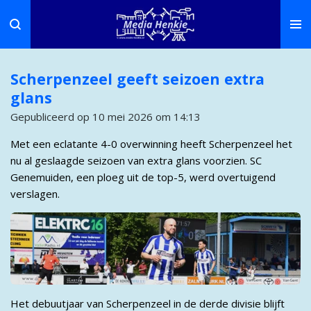
Ga
direct
naar
de
Scherpenzeel geeft seizoen extra
hoofdinhoud
glans
Gepubliceerd op 10 mei 2026 om 14:13
Met een eclatante 4-0 overwinning heeft Scherpenzeel het
nu al geslaagde seizoen van extra glans voorzien. SC
Genemuiden, een ploeg uit de top-5, werd overtuigend
verslagen.
Het debuutjaar van Scherpenzeel in de derde divisie blijft