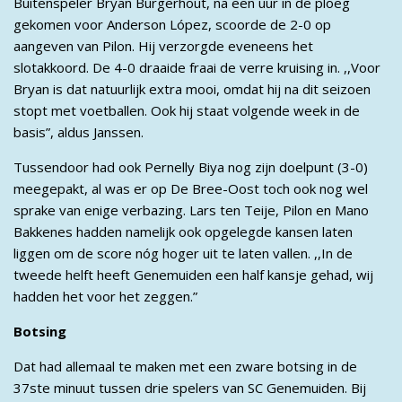
Buitenspeler Bryan Burgerhout, na een uur in de ploeg
gekomen voor Anderson López, scoorde de 2-0 op
aangeven van Pilon. Hij verzorgde eveneens het
slotakkoord. De 4-0 draaide fraai de verre kruising in. ,,Voor
Bryan is dat natuurlijk extra mooi, omdat hij na dit seizoen
stopt met voetballen. Ook hij staat volgende week in de
basis”, aldus Janssen.
Tussendoor had ook Pernelly Biya nog zijn doelpunt (3-0)
meegepakt, al was er op De Bree-Oost toch ook nog wel
sprake van enige verbazing. Lars ten Teije, Pilon en Mano
Bakkenes hadden namelijk ook opgelegde kansen laten
liggen om de score nóg hoger uit te laten vallen. ,,In de
tweede helft heeft Genemuiden een half kansje gehad, wij
hadden het voor het zeggen.”
Botsing
Dat had allemaal te maken met een zware botsing in de
37ste minuut tussen drie spelers van SC Genemuiden. Bij