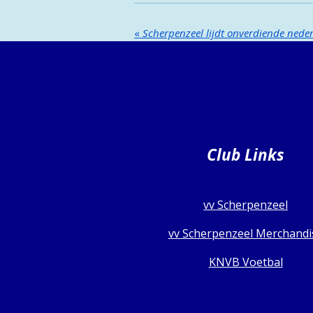
«
Scherpenzeel lijdt onverdiende neder
Club Links
vv Scherpenzeel
vv Scherpenzeel Merchandi
KNVB Voetbal