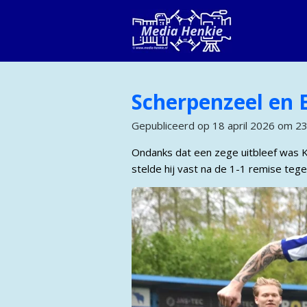
Ga
direct
naar
de
hoofdinhoud
Scherpenzeel en 
Gepubliceerd op 18 april 2026 om 2
Ondanks dat een zege uitbleef was K
stelde hij vast na de 1-1 remise tege