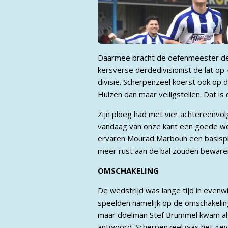
Daarmee bracht de oefenmeester de do
kersverse derdedivisionist de lat o
divisie. Scherpenzeel koerst ook op d
Huizen dan maar veiligstellen. Dat is 
Zijn ploeg had met vier achtereenvol
vandaag van onze kant een goede wed
ervaren Mourad Marbouh een basispla
meer rust aan de bal zouden beware
OMSCHAKELING
De wedstrijd was lange tijd in evenw
speelden namelijk op de omschakeling
maar doelman Stef Brummel kwam als w
antwoord. Scherpenzeel was het gevaar