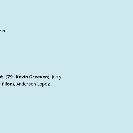
zen.
uh (
79" Kevin Greeven
), Jerry
r Pilon
), Anderson Lopez