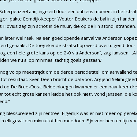
Scherpenzeel aan, ingeleid door een dubieus moment in het straf
r, pakte Eemdijk-keeper Wouter Beukers de bal in zijn handen. D
 Hovius zag zijn schot in de muur, die op de lijn stond, stranden.
 later wel raak. Na een goedlopende aanval via Anderson Lopez 
erd gehaakt. De toegekende strafschop werd overtuigend door J
og een hele grote kans op de 2-0 via Anderson”, zag Janssen. ,,Al
den we nu al op minimaal tachtig goals gestaan.”
nog volop meestrijdt om de derde periodetitel, om aanvallend t
 tot resultaat. Sven Deen bracht de bal voor, Argjend Selimi glee
nd op De Bree-Oost. Beide ploegen kwamen er een paar keer drei
tot echt grote kansen leidde het ook niet”, vond Janssen, die kon
end.”
g blessureleed zijn rentree. Eigenlijk was er niet meer op gere
 in elk geval een minuut of tien meedoen. Fijn voor hem en fijn voo