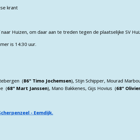
se krant
naar Huizen, om daar aan te treden tegen de plaatselijke SV Hui
er is 14:30 uur.
 Rebergen (
86" Timo Jochemsen
), Stijn Schipper, Mourad Marbo
je (
68" Mart Janssen
), Mano Bakkenes, Gijs Hovius (
68" Olivie
cherpenzeel - Eemdijk.