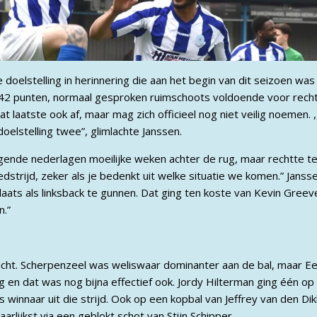
elstelling in herinnering die aan het begin van dit seizoen was
p 42 punten, normaal gesproken ruimschoots voldoende voor rech
at laatste ook af, maar mag zich officieel nog niet veilig noemen
doelstelling twee”, glimlachte Janssen.
gende nederlagen moeilijke weken achter de rug, maar rechtte te
strijd, zeker als je bedenkt uit welke situatie we komen.” Jans
ats als linksback te gunnen. Dat ging ten koste van Kevin Greev
n.”
icht. Scherpenzeel was weliswaar dominanter aan de bal, maar Ee
 en dat was nog bijna effectief ook. Jordy Hilterman ging één op
innaar uit die strijd. Ook op een kopbal van Jeffrey van den Di
lijkst via een geblokt schot van Stijn Schipper.