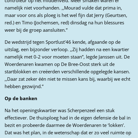
controleur op het middenveld. Meer smaken waren er
namelijk niet voorhanden. ,,Mourad vulde dat prima in,
maar voor ons als ploeg is het wel fijn dat Jerry (Geurtsen,
red.) en Timo (Jochemsen, red) dinsdag na hun blessures
weer bij de groep aansluiten.”
De wedstrijd tegen Sportlust’46 kende, afgaande op de
uitslag, een bijzonder verloop. ,,Zij hadden na een kwartier
namelijk met 0-2 voor moeten staan”, legde Janssen uit. De
Woerdenaren kwamen op De Bree-Oost sterk uit de
startblokken en creëerden verschillende opgelegde kansen.
,,Daar zat zeker één niet te missen kans bij, waarbij we echt
hebben gezwijnd.”
Op de banken
Na het openingskwartier was Scherpenzeel een stuk
effectiever. De thuisploeg had in de eigen defensie de bal in
bezit en probeerde daarmee de Woerdenaren te ‘lokken’.
Dat was het plan, in de wetenschap dat er zo veel ruimte op