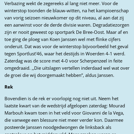
Verbazing wekt de zegereeks al lang niet meer. Voor de
winterstop toonden de blauw-witten, na het kampioenschap
van vorig seizoen nieuwkomer op dit niveau, al aan dat zij
een aanwinst voor de derde divisie waren. Degradatiezorgen
zijn er nooit geweest op sportpark De Bree-Oost. Maar af en
toe ging de ploeg van Koen Janssen wel met flinke cijfers
onderuit. Dat was voor de winterstop bijvoorbeeld het geval
tegen Sportlust’46, waar het destijds in Woerden 4-1 werd.
Zaterdag was de score met 4-0 voor Scherpenzeel in feite
omgedraaid. ,,Die uitslagen vertellen inderdaad wel wat over
de groei die wij doorgemaakt hebben”, aldus Janssen.
Rek
Bovendien is de rek er voorlopig nog niet uit. Neem het
laatste kwart van de wedstrijd afgelopen zaterdag: Mourad
Marbouh kwam toen in het veld voor Giovanni de la Vega,
die vanwege een blessure niet meer verder kon. Daarmee
posteerde Janssen noodgedwongen de linksback als