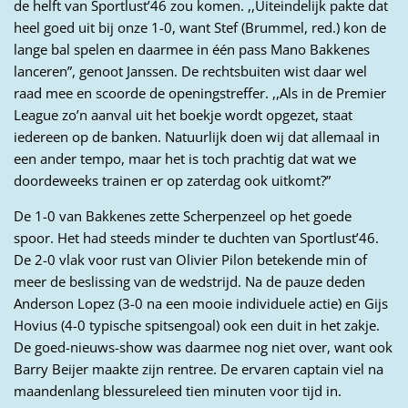
de helft van Sportlust’46 zou komen. ,,Uiteindelijk pakte dat
heel goed uit bij onze 1-0, want Stef (Brummel, red.) kon de
lange bal spelen en daarmee in één pass Mano Bakkenes
lanceren”, genoot Janssen. De rechtsbuiten wist daar wel
raad mee en scoorde de openingstreffer. ,,Als in de Premier
League zo’n aanval uit het boekje wordt opgezet, staat
iedereen op de banken. Natuurlijk doen wij dat allemaal in
een ander tempo, maar het is toch prachtig dat wat we
doordeweeks trainen er op zaterdag ook uitkomt?”
De 1-0 van Bakkenes zette Scherpenzeel op het goede
spoor. Het had steeds minder te duchten van Sportlust’46.
De 2-0 vlak voor rust van Olivier Pilon betekende min of
meer de beslissing van de wedstrijd. Na de pauze deden
Anderson Lopez (3-0 na een mooie individuele actie) en Gijs
Hovius (4-0 typische spitsengoal) ook een duit in het zakje.
De goed-nieuws-show was daarmee nog niet over, want ook
Barry Beijer maakte zijn rentree. De ervaren captain viel na
maandenlang blessureleed tien minuten voor tijd in.