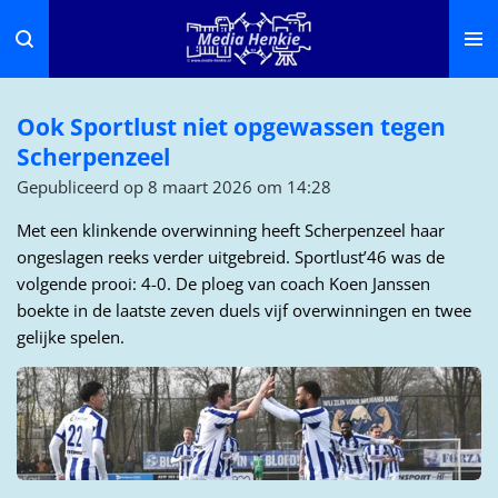
Ga
direct
naar
de
Ook Sportlust niet opgewassen tegen
hoofdinhoud
Scherpenzeel
Gepubliceerd op 8 maart 2026 om 14:28
Met een klinkende overwinning heeft Scherpenzeel haar
ongeslagen reeks verder uitgebreid. Sportlust’46 was de
volgende prooi: 4-0. De ploeg van coach Koen Janssen
boekte in de laatste zeven duels vijf overwinningen en twee
gelijke spelen.