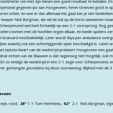
e centimeter om met zijn tienen een goed resultaat te behalen. En
erpenzeel gegeven ipv aan Hoogeveen, Kevin Greeven gooit in op
ren schiet, en wat er dan allemaal mis gaat kan je niet bedenken
jn keeper Nick Borgman, die wil de bal op de borst aannemen maar
t Scherpenzeel wel heel fortuinlijk op een 2-1 voorsprong. Nog g
 spelers komen met de hoofden tegen elkaar, en beide spelers ver
en brancard noodzakelelijk. Later wordt Biya per ambulance overg
kas waarbij ook een achterliggende spier beschadigd is. Laten w
 het laatste kwart van de wedstrijd probeert Hoogeveen een gaat
druk zetten van de Blauwen is dat nagenoeg niet mogelijk, ook m
 En zo eindigt de wedstrijd in een 2-1 zege voor Scherpenzeel, en b
amer gemengde gevoelens bij deze overwinning. Blijheid met de 3
eveen:
eije, rood,
28"
1-1 Tom Heerkens,
62"
2-1 Nick Borgman, eige