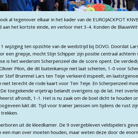
ok al tegenover elkaar in het kader van de EUROJACKPOT KNVB
d aan het kortste einde, en verloor met 3-4. Konden de BlauwWi
as 1 wijziging ten opzichte van de wedstrijd bij DOVO. Doordat 
or een griepje, mocht Stijn Schipper zijn positie centraal achteri
se is het wederom Scherpenzeel die de score opent. De verdedig
ivier Pilon, die dit buitenkansje niet laat schieten, 1-0 voor Sch
per Stef Brummel Lars ten Teije verkeerd inspeelt, en laatstgen
n niet terecht de rode kaart voor Ten Teije. En Scherpenzeel mo
e toegekende vrijetrap belandt overigens op de lat. Het overle
eheerst afrondt, 1-1. Het is nu zaak om de boel dicht te houden o
geveen lukt dit. Tijd voor trainer Janssen om tijdens de rust zij
 trekken.
erboren uit de kleedkamer. De 9 overgebleven veldspelers geven
een man over moeten houden, maar weten deze door de enorme