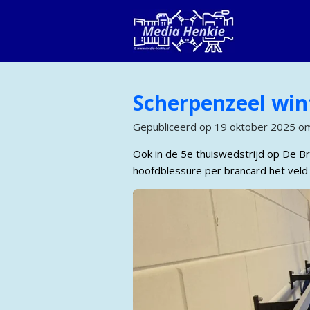
Ga
direct
naar
de
hoofdinhoud
Scherpenzeel wint
Gepubliceerd op 19 oktober 2025 o
Ook in de 5e thuiswedstrijd op De Br
hoofdblessure per brancard het veld 