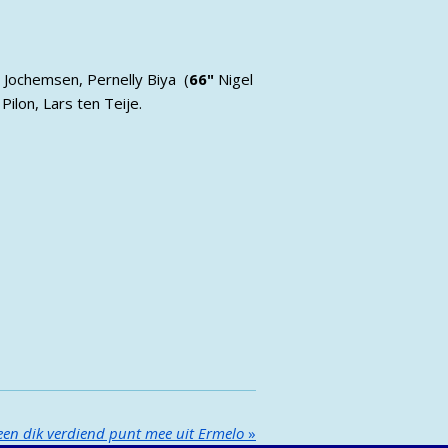
o Jochemsen, Pernelly Biya (
66"
Nigel
ilon, Lars ten Teije.
en dik verdiend punt mee uit Ermelo
»