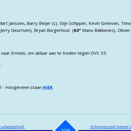
art Janssen, Barry Beijer (c), Stijn Schipper, Kevin Greeven, Tim
Jerry Geurtsen), Bryan Burgerhout (
63"
Mano Bakkenes), Olivier P
 naar Ermelo, om aldaar aan te treden tegen DVS '33.
.
el - Hoogeveen staan
HIER
.
uitwedstrijd.
Scherpenzeel neemt e
TOP