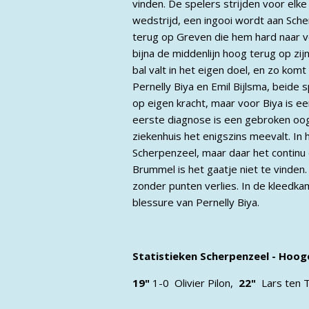
vinden. De spelers strijden voor elk
wedstrijd, een ingooi wordt aan Sch
terug op Greven die hem hard naar vo
bijna de middenlijn hoog terug op zi
bal valt in het eigen doel, en zo kom
Pernelly Biya en Emil Bijlsma, beide
op eigen kracht, maar voor Biya is e
eerste diagnose is een gebroken oog
ziekenhuis het enigszins meevalt. In
Scherpenzeel, maar daar het continu 
Brummel is het gaatje niet te vinden.
zonder punten verlies. In de kleedk
blessure van Pernelly Biya.
Statistieken Scherpenzeel - Hoog
19"
1-0 Olivier Pilon,
22"
Lars ten T