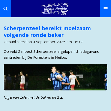
Ga
direct
naar
de
Scherpenzeel bereikt moeizaam
hoofdinhoud
volgende ronde beker
Gepubliceerd op 4 september 2025 om 18:32
Op veld 2 moest Scherpenzeel afgelopen dinsdagavond
aantreden bij De Foresters in Heiloo.
Nigel van Zelst met de bal na de 2-2
.