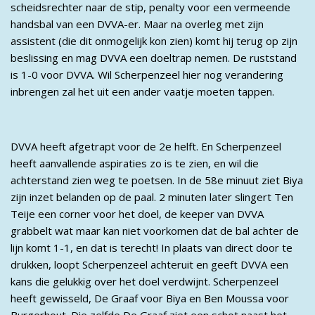
scheidsrechter naar de stip, penalty voor een vermeende
handsbal van een DVVA-er. Maar na overleg met zijn
assistent (die dit onmogelijk kon zien) komt hij terug op zijn
beslissing en mag DVVA een doeltrap nemen. De ruststand
is 1-0 voor DVVA. Wil Scherpenzeel hier nog verandering
inbrengen zal het uit een ander vaatje moeten tappen.
DVVA heeft afgetrapt voor de 2e helft. En Scherpenzeel
heeft aanvallende aspiraties zo is te zien, en wil die
achterstand zien weg te poetsen. In de 58e minuut ziet Biya
zijn inzet belanden op de paal. 2 minuten later slingert Ten
Teije een corner voor het doel, de keeper van DVVA
grabbelt wat maar kan niet voorkomen dat de bal achter de
lijn komt 1-1, en dat is terecht! In plaats van direct door te
drukken, loopt Scherpenzeel achteruit en geeft DVVA een
kans die gelukkig over het doel verdwijnt. Scherpenzeel
heeft gewisseld, De Graaf voor Biya en Ben Moussa voor
Burgerhout. Die zelfde De Graaf ziet een schot naast het