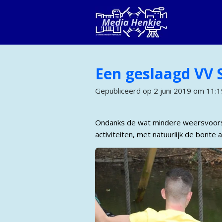
Ga
direct
naar
de
hoofdinhoud
Een geslaagd VV 
Gepubliceerd op 2 juni 2019 om 11:1
Ondanks de wat mindere weersvoorsp
activiteiten, met natuurlijk de bonte a