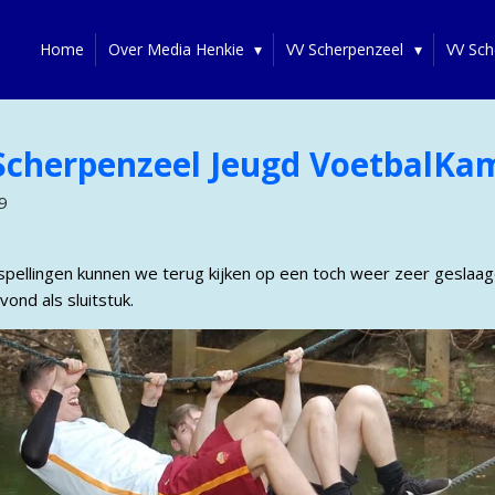
Home
Over Media Henkie
VV Scherpenzeel
VV Sch
Scherpenzeel Jeugd VoetbalKa
9
ellingen kunnen we terug kijken op een toch weer zeer geslaa
vond als sluitstuk.