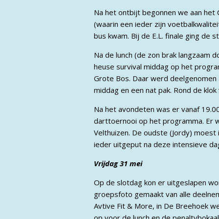
Na het ontbijt begonnen we aan het
(waarin een ieder zijn voetbalkwalite
bus kwam. Bij de E.L. finale ging de 
Na de lunch (de zon brak langzaam d
heuse survival middag op het progra
Grote Bos. Daar werd deelgenomen aa
middag en een nat pak. Rond de klo
Na het avondeten was er vanaf 19.00
darttoernooi op het programma. Er we
Velthuizen. De oudste (Jordy) moest i
ieder uitgeput na deze intensieve da
Vrijdag 31 mei
Op de slotdag kon er uitgeslapen w
groepsfoto gemaakt van alle deelne
Avtive Fit & More, in De Breehoek we
op voor de lunch en de penaltybokaal