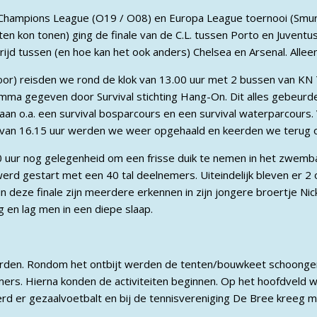
 Champions League (O19 / O08) en Europa League toernooi (Smur
iten kon tonen) ging de finale van de C.L. tussen Porto en Juventus
strijd tussen (en hoe kan het ook anders) Chelsea en Arsenal. Alle
oor) reisden we rond de klok van 13.00 uur met 2 bussen van KN 
mma gegeven door Survival stichting Hang-On. Dit alles gebeurd
n o.a. een survival bosparcours en een survival waterparcours. 
k van 16.15 uur werden we weer opgehaald en keerden we terug o
 uur nog gelegenheid om een frisse duik te nemen in het zwemb
rd gestart met een 40 tal deelnemers. Uiteindelijk bleven er 2 
n deze finale zijn meerdere erkennen in zijn jongere broertje Ni
g en lag men in een diepe slaap.
orden. Rondom het ontbijt werden de tenten/bouwkeet schoonge
mers. Hierna konden de activiteiten beginnen. Op het hoofdvel
rd er gezaalvoetbalt en bij de tennisvereniging De Bree kreeg m
.