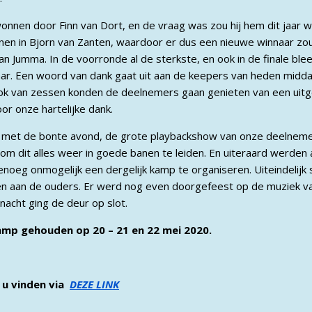
onnen door Finn van Dort, en de vraag was zou hij hem dit jaar
nen in Bjorn van Zanten, waardoor er dus een nieuwe winnaar zo
 Jumma. In de voorronde al de sterkste, en ook in de finale blee
aar. Een woord van dank gaat uit aan de keepers van heden midda
ok van zessen konden de deelnemers gaan genieten van een uit
or onze hartelijke dank.
 met de bonte avond, de grote playbackshow van onze deelneme
t om dit alles weer in goede banen te leiden. En uiteraard werden
enoeg onmogelijk een dergelijk kamp te organiseren. Uiteindelijk
n aan de ouders. Er werd nog even doorgefeest op de muziek va
acht ging de deur op slot.
mp gehouden op 20 – 21 en 22 mei 2020.
 u vinden via
DEZE LINK