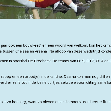
it jaar ook een bouwkeet) en een woord van welkom, kon het kamp
e tussen Chelsea en Arsenal. Na afloop van deze wedstrijd kond
gamen in sporthal De Breehoek. De teams van O19, O17, O14 en 
(soep en een broodje) in de kantine. Daarna kon men nog chillen
erd er zelfs tot in de kleine uurtjes seksuele voorlichting aan el
et zo heel erg, want zo bleven onze “kampers” een beetje fit na