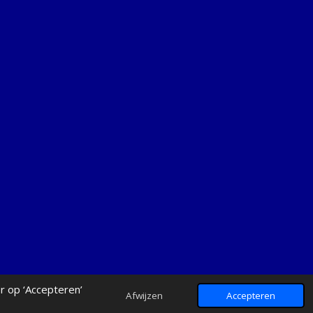
r op ‘Accepteren’
Afwijzen
Accepteren