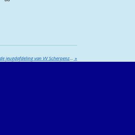
Dè Jaarlijkse startdag voor de jeugdafdeling van VV Scherpenzeel
»