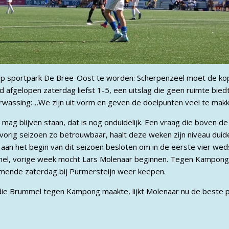
p sportpark De Bree-Oost te worden: Scherpenzeel moet de kopp
afgelopen zaterdag liefst 1-5, een uitslag die geen ruimte bied
wassing: ,,We zijn uit vorm en geven de doelpunten veel te makke
mag blijven staan, dat is nog onduidelijk. Een vraag die boven de
orig seizoen zo betrouwbaar, haalt deze weken zijn niveau duidel
aan het begin van dit seizoen besloten om in de eerste vier weds
el, vorige week mocht Lars Molenaar beginnen. Tegen Kampon
komende zaterdag bij Purmersteijn weer keepen.
 die Brummel tegen Kampong maakte, lijkt Molenaar nu de beste