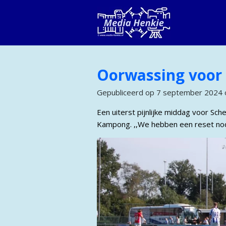
Ga
direct
naar
de
hoofdinhoud
Oorwassing voor 
Gepubliceerd op 7 september 2024 
Een uiterst pijnlijke middag voor Sc
Kampong. ,,We hebben een reset nodig