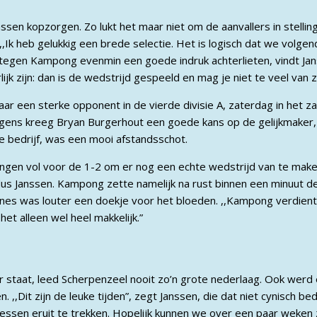
anssen kopzorgen. Zo lukt het maar niet om de aanvallers in stell
 ,,Ik heb gelukkig een brede selectie. Het is logisch dat we vol
rs tegen Kampong evenmin een goede indruk achterlieten, vindt Jan
ijk zijn: dan is de wedstrijd gespeeld en mag je niet te veel van 
r een sterke opponent in de vierde divisie A, zaterdag in het z
olgens kreeg Bryan Burgerhout een goede kans op de gelijkmaker,
 bedrijf, was een mooi afstandsschot.
gingen vol voor de 1-2 om er nog een echte wedstrijd van te make
ldus Janssen. Kampong zette namelijk na rust binnen een minuut de
nes was louter een doekje voor het bloeden. ,,Kampong verdient 
het alleen wel heel makkelijk.”
er staat, leed Scherpenzeel nooit zo’n grote nederlaag. Ook werd 
. ,,Dit zijn de leuke tijden”, zegt Janssen, die dat niet cynisch be
 lessen eruit te trekken. Hopelijk kunnen we over een paar weke