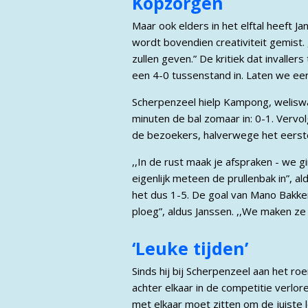
Kopzorgen
Maar ook elders in het elftal heeft J
wordt bovendien creativiteit gemist.
zullen geven.” De kritiek dat invalle
een 4-0 tussenstand in. Laten we eerl
Scherpenzeel hielp Kampong, weliswaa
minuten de bal zomaar in: 0-1. Verv
de bezoekers, halverwege het eerste
,,In de rust maak je afspraken - we 
eigenlijk meteen de prullenbak in”, a
het dus 1-5. De goal van Mano Bakke
ploeg”, aldus Janssen. ,,We maken ze 
‘Leuke tijden’
Sinds hij bij Scherpenzeel aan het ro
achter elkaar in de competitie verloren
met elkaar moet zitten om de juiste