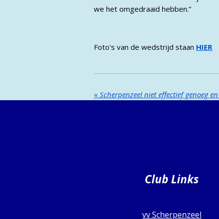
we het omgedraaid hebben.”
Foto's van de wedstrijd staan
HIER
«
Scherpenzeel niet effectief genoeg en 
Club Links
vv Scherpenzeel