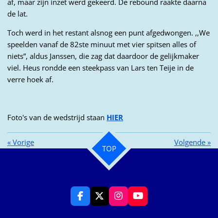
af, maar zijn inzet werd gekeerd. De rebound raakte daarna
de lat.
Toch werd in het restant alsnog een punt afgedwongen. ,,We
speelden vanaf de 82ste minuut met vier spitsen alles of
niets”, aldus Janssen, die zag dat daardoor de gelijkmaker
viel. Heus rondde een steekpass van Lars ten Teije in de
verre hoek af.
Foto's van de wedstrijd staan
HIER
«
Vorige
Volgende
»
TOP
F
X
I
Y
a
n
o
c
s
u