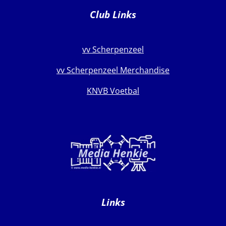
e
t
T
Club Links
b
a
u
o
g
b
o
r
e
k
a
vv Scherpenzeel
m
vv Scherpenzeel Merchandise
KNVB Voetbal
Links