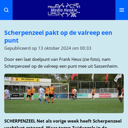
Ga
direct
naar
de
Scherpenzeel pakt op de valreep een
hoofdinhoud
punt
Gepubliceerd op 13 oktober 2024 om 00:33
Door een laat doelpunt van Frank Heus (zie foto), nam
Scherpenzeel op de valreep een punt mee uit Sassenheim.
SCHERPENZEEL
Net als vorige week heeft Scherpenzeel
vechtlust getoond. Waar tegen Zuidvogels in de