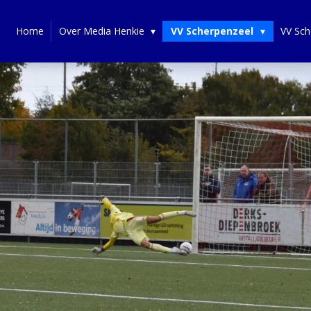
Home
Over Media Henkie
VV Scherpenzeel
VV Sch