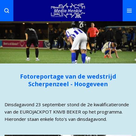
Ga
direct
naar
de
hoofdinhoud
Fotoreportage van de wedstrijd
Scherpenzeel - Hoogeveen
Dinsdagavond 23 september stond de 2e kwalificatieronde
van de EUROJACKPOT KNVB BEKER op het programma.
Hieronder staan enkele foto's van dinsdagavond.