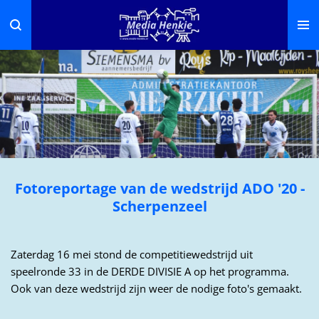
Ga
direct
naar
de
hoofdinhoud
Fotoreportage van de wedstrijd ADO '20 -
Scherpenzeel
Zaterdag 16 mei stond de competitiewedstrijd uit
speelronde 33 in de DERDE DIVISIE A op het programma.
Ook van deze wedstrijd zijn weer de nodige foto's gemaakt.